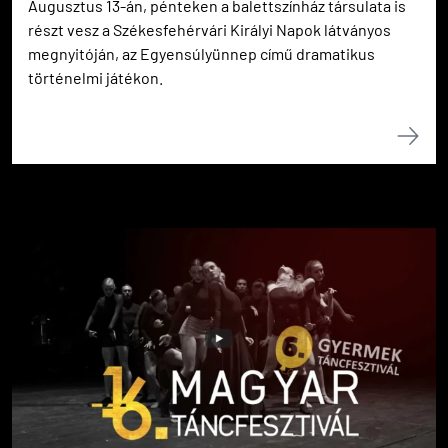
Augusztus 13-án, pénteken a balettszínház társulata is
részt vesz a Székesfehérvári Királyi Napok látványos
megnyitóján, az Egyensúlyünnep című dramatikus
történelmi játékon.