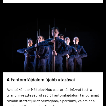
A Fantomfájdalom újabb utazásai
Az elsőként az M5 televíziós csatornán közvetített, a
trianoni veszteségről szóló Fantomfájdalom táncdrámát
tovább utaztatjuk az országban, a partiumi, valamint a