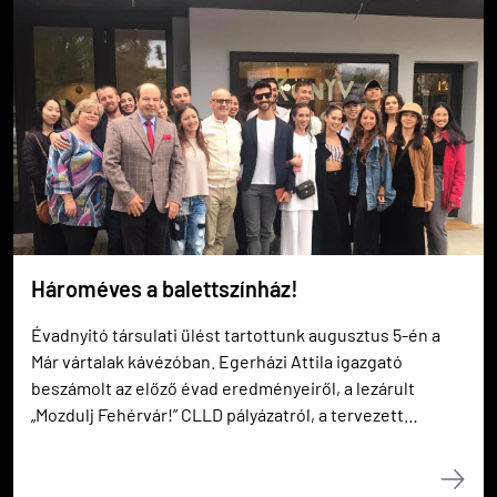
Hároméves a balettszínház!
Évadnyitó társulati ülést tartottunk augusztus 5-én a
Már vártalak kávézóban. Egerházi Attila igazgató
beszámolt az előző évad eredményeiről, a lezárult
„Mozdulj Fehérvár!” CLLD pályázatról, a tervezett
bemutatókról, a repertoáron tartott előadásokról, az
őszi vendégjátékokról, a társulat nyári programjairól,
valamint a művészállomány személyi változásairól.