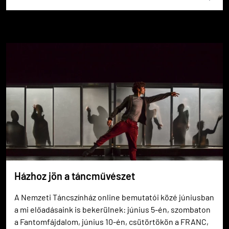
Házhoz jön a táncművészet
A Nemzeti Táncszínház online bemutatói közé júniusban
a mi előadásaink is bekerülnek: június 5-én, szombaton
a Fantomfájdalom, június 10-én, csütörtökön a FRANC,