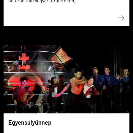
határon túli magyar területeken.
Egyensúlyünnep