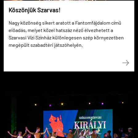
Köszönjük Szarvas!
Nagy közönség sikert aratott a Fantomfájdalom című
előadás, melyet közel hatszáz néző élvezhetett a
Szarvasi Vízi Színház különlegesen szép környezetben
megépült szabadtéri játszóhelyén.