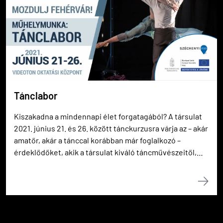
Tánclabor
Kiszakadna a mindennapi élet forgatagából? A társulat
2021. június 21. és 26. között tánckurzusra várja az – akár
amatőr, akár a tánccal korábban már foglalkozó –
érdeklődőket, akik a társulat kiváló táncművészeitől,
táncoktatóitól, balettmestereitől különböző
táncstílusokat és -technikákat sajátíthatnak el.