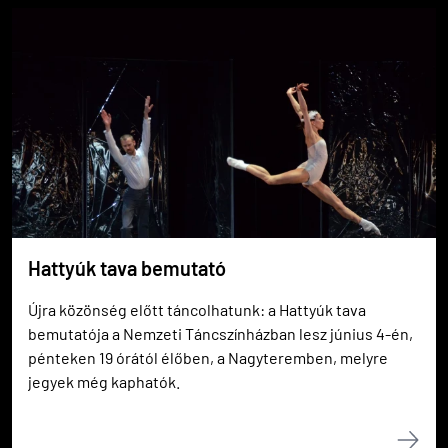
Hattyúk tava bemutató
Újra közönség előtt táncolhatunk: a Hattyúk tava
bemutatója a Nemzeti Táncszínházban lesz június 4-én,
pénteken 19 órától élőben, a Nagyteremben, melyre
jegyek még kaphatók.