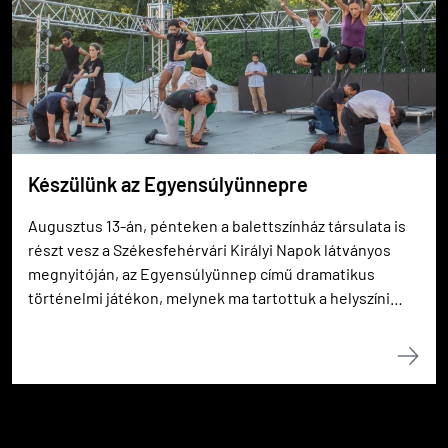
Készülünk az Egyensúlyünnepre
Augusztus 13-án, pénteken a balettszínház társulata is
részt vesz a Székesfehérvári Királyi Napok látványos
megnyitóján, az Egyensúlyünnep című dramatikus
történelmi játékon, melynek ma tartottuk a helyszíni
összpróbáit a Nemzeti Emlékhelyen.