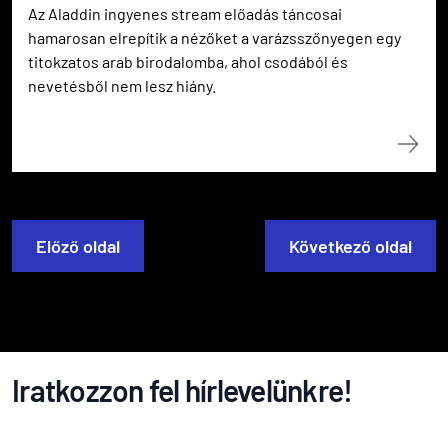
Az Aladdin ingyenes stream előadás táncosai
hamarosan elrepítik a nézőket a varázsszőnyegen egy
titokzatos arab birodalomba, ahol csodából és
nevetésből nem lesz hiány.
Előző oldal
Következő oldal
Iratkozzon fel hírlevelünkre!