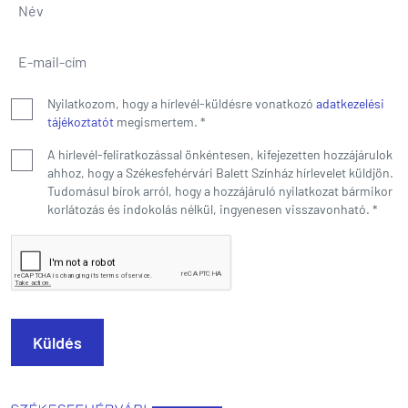
Név
*
E-mail-cím
*
Nyilatkozom, hogy a hírlevél-küldésre vonatkozó
adatkezelési
tájékoztatót
megismertem.
*
A hírlevél-feliratkozással önkéntesen, kifejezetten hozzájárulok
ahhoz, hogy a Székesfehérvári Balett Színház hírlevelet küldjön.
Tudomásul bírok arról, hogy a hozzájáruló nyilatkozat bármikor
korlátozás és indokolás nélkül, ingyenesen visszavonható.
*
Küldés