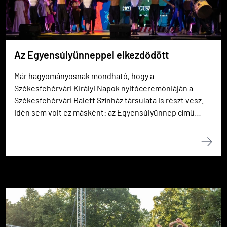
Az Egyensúlyünneppel elkezdődött
Már hagyományosnak mondható, hogy a
Székesfehérvári Királyi Napok nyitóceremóniáján a
Székesfehérvári Balett Színház társulata is részt vesz.
Idén sem volt ez másként: az Egyensúlyünnep című
dramatikus történelmi játékban a színészek előadását
táncosok, zenészek és artisták jelenetei színesítették.