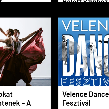
t
Balett Színház
atójával!
igazgatójával
interjú
okat
Velence Dance
tenek – A
Fesztivál