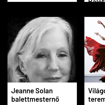
Balet
igazg
Jeanne Solan
Világ
balettmesternő
terem