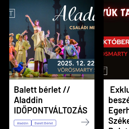
Balett bérlet //
Exklu
Aladdin
besz
IDŐPONTVÁLTOZÁS
Egerh
Széke
Aladdin
Balett Bérlet