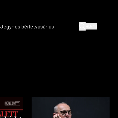
(current)
(current)
t
Jegy- és bérletvásárlás
HU
/
EN