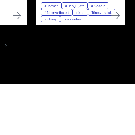
#Carmen
#DonQuijote
#Aladdin
#fehérváribalett
bérlet
Törésvonalak
Kintsugi
táncszínház