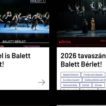
l is Balett
2026 tavaszán
t!
Balett Bérlet!
Balett Bérlet
Fehérvári Balett
kortárs balett
Székesfehérvári B
táncszínház
bérlet
Kövek
Testbeszéd
Don Quiote
Tisz