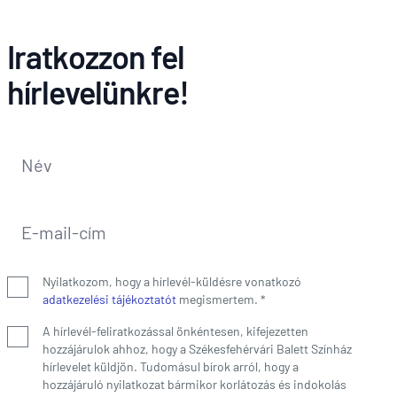
Iratkozzon fel
hírlevelünkre!
Név
*
E-mail-cím
*
Nyilatkozom, hogy a hírlevél-küldésre vonatkozó
adatkezelési tájékoztatót
megismertem.
*
A hírlevél-feliratkozással önkéntesen, kifejezetten
hozzájárulok ahhoz, hogy a Székesfehérvári Balett Színház
hírlevelet küldjön. Tudomásul bírok arról, hogy a
hozzájáruló nyilatkozat bármikor korlátozás és indokolás