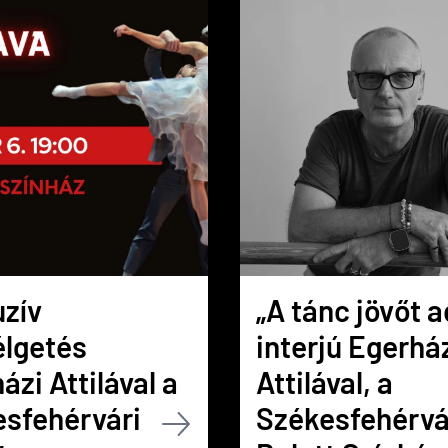
zív
„A tánc jövőt a
élgetés
interjú Egerhá
ázi Attilával a
Attilával, a
sfehérvári
Székesfehérvá