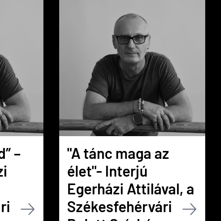
d” –
"A tánc maga az
zi
élet"- Interjú
Egerházi Attilával, a
ri
Székesfehérvári