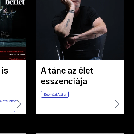
 is
A tánc az élet
esszenciája
Egerházi Attila
alett Sznház
taszoba