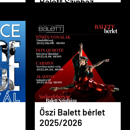
Balett Színház
alapítójával
interjú
Őszi Balett bérlet
2025/2026