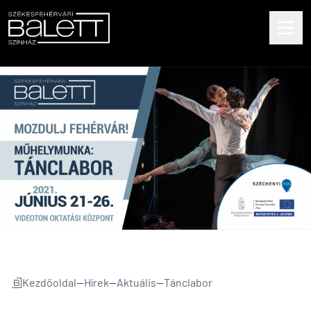
Kezdőoldal
—
Hírek
—
Aktuális
—
Tánclabor