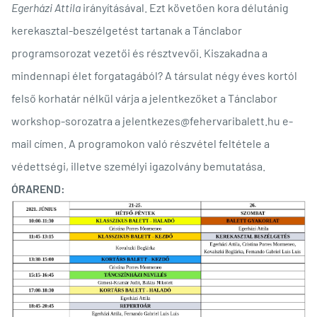
Egerházi Attila
irányításával. Ezt követően kora délutánig
kerekasztal-beszélgetést tartanak a Tánclabor
programsorozat vezetői és résztvevői. Kiszakadna a
mindennapi élet forgatagából? A társulat négy éves kortól
felső korhatár nélkül várja a jelentkezőket a Tánclabor
workshop-sorozatra a jelentkezes@fehervaribalett.hu e-
mail címen. A programokon való részvétel feltétele a
védettségi, illetve személyi igazolvány bemutatása.
ÓRAREND: