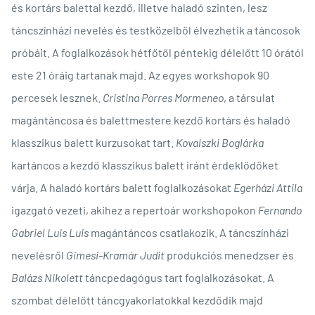
és kortárs balettal kezdő, illetve haladó szinten, lesz
táncszínházi nevelés és testközelből élvezhetik a táncosok
próbáit. A foglalkozások hétfőtől péntekig délelőtt 10 órától
este 21 óráig tartanak majd. Az egyes workshopok 90
percesek lesznek.
Cristina Porres Mormeneo
, a társulat
magántáncosa és balettmestere kezdő kortárs és haladó
klasszikus balett kurzusokat tart.
Kovalszki Boglárka
kartáncos a kezdő klasszikus balett iránt érdeklődőket
várja. A haladó kortárs balett foglalkozásokat
Egerházi Attila
igazgató vezeti, akihez a repertoár workshopokon
Fernando
Gabriel Luis Luis
magántáncos csatlakozik. A táncszínházi
nevelésről
Gimesi-Kramár Judit
produkciós menedzser és
Balázs Nikolett
táncpedagógus tart foglalkozásokat. A
szombat délelőtt táncgyakorlatokkal kezdődik majd