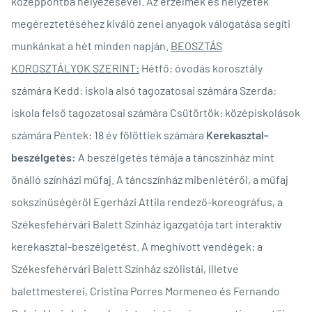
középpontba helyezésével. Az érzelmek és helyzetek
megéreztetéséhez kiváló zenei anyagok válogatása segíti
munkánkat a hét minden napján.
BEOSZTÁS
KOROSZTÁLYOK SZERINT:
Hétfő: óvodás korosztály
számára Kedd: iskola alsó tagozatosai számára Szerda:
iskola felső tagozatosai számára Csütörtök: középiskolások
számára Péntek: 18 év fölöttiek számára
Kerekasztal-
beszélgetés:
A beszélgetés témája a táncszínház mint
önálló színházi műfaj. A táncszínház mibenlétéről, a műfaj
sokszínűségéről Egerházi Attila rendező-koreográfus, a
Székesfehérvári Balett Színház igazgatója tart interaktív
kerekasztal-beszélgetést. A meghívott vendégek: a
Székesfehérvári Balett Színház szólistái, illetve
balettmesterei, Cristina Porres Mormeneo és Fernando