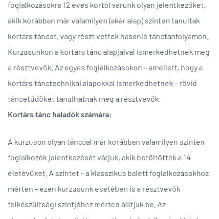
foglalkozásokra 12 éves kortól várunk olyan jelentkezőket,
akik korábban már valamilyen (akár alap) szinten tanultak
kortárs táncot, vagy részt vettek hasonló tánctanfolyamon.
Kurzusunkon a kortárs tánc alapjaival ismerkedhetnek meg
a résztvevők. Az egyes foglalkozásokon – amellett, hogy a
kortárs tánctechnikai alapokkal ismerkedhetnek – rövid
táncetűdöket tanulhatnak meg a résztvevők.
Kortárs tánc haladók számára:
A kurzuson olyan tánccal már korábban valamilyen szinten
foglalkozók jelentkezését várjuk, akik betöltötték a 14
életévüket. A szintet – a klasszikus balett foglalkozásokhoz
mérten – ezen kurzusunk esetében is a résztvevők
felkészültségi szintjéhez mérten állítjuk be. Az