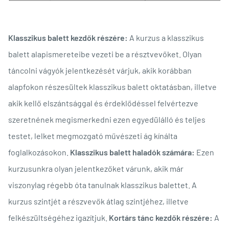
Klasszikus balett kezdők részére:
A kurzus a klasszikus
balett alapismereteibe vezeti be a résztvevőket. Olyan
táncolni vágyók jelentkezését várjuk, akik korábban
alapfokon részesültek klasszikus balett oktatásban, illetve
akik kellő elszántsággal és érdeklődéssel felvértezve
szeretnének megismerkedni ezen egyedülálló és teljes
testet, lelket megmozgató művészeti ág kínálta
foglalkozásokon.
Klasszikus balett haladók számára:
Ezen
kurzusunkra olyan jelentkezőket várunk, akik már
viszonylag régebb óta tanulnak klasszikus balettet. A
kurzus szintjét a részvevők átlag szintjéhez, illetve
felkészültségéhez igazítjuk.
Kortárs tánc kezdők részére:
A