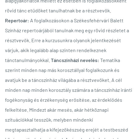
alapgyakorlatok mellett ez esetben is foglalkozásokként
rövid tánc etűdöket tanulhatnak be a résztvevők.
Repertoár:
A foglalkozásokon a Székesfehérvári Balett
Színház repertoárjából tanulnak meg egy rövid részletet a
résztvevők. Erre a kurzusunkra olyanok jelentkezését
várjuk, akik legalább alap szinten rendelkeznek
tánctanulmányokkal.
Táncszínházi nevelés:
Tematika
szerint minden nap más korosztállyal foglalkozunk és
avatjuk be a táncszínház világába a résztvevőket. A cél
minden nap minden korosztály számára a táncszínház iránti
fogékonyság és érzékenység erősítése, az érdeklődés
felkeltése. Mindezt akár mesés, akár hétköznapi
szituációkkal tesszük, melyben mindenki
megtapasztalhatja a kifejezőkészség erejét a testbeszéd