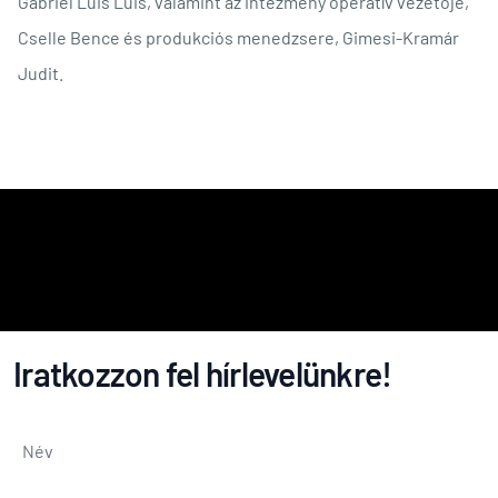
Gabriel Luis Luis, valamint az intézmény operatív vezetője,
Cselle Bence és produkciós menedzsere, Gimesi-Kramár
Judit.
Iratkozzon fel hírlevelünkre!
Név
*