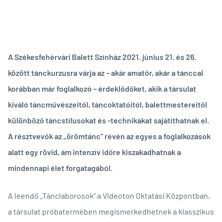
A Székesfehérvári Balett Színház 2021. június 21. és 26.
között tánckurzusra várja az – akár amatőr, akár a tánccal
korábban már foglalkozó – érdeklődőket, akik a társulat
kiváló táncművészeitől, táncoktatóitól, balettmestereitől
különböző táncstílusokat és -technikákat sajátíthatnak el.
A résztvevők az „örömtánc” révén az egyes a foglalkozások
alatt egy rövid, ám intenzív időre kiszakadhatnak a
mindennapi élet forgatagából.
A leendő „Tánclaborosok” a Videoton Oktatási Központban,
a társulat próbatermében megismerkedhetnek a klasszikus