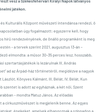
részt vesz a Székesfehérvári Királyi Napok látványos
énelmi játékon.
és Kulturális Központ művészeti intendánsa rendezi, ő
l kapcsolatban úgy fogalmazott: egyszerre kell, hogy
gos hírű rendezvényének, de önálló programként is meg
z estén – a tervek szerint 2021. augusztus 13-án –
ndező elmondta: a műsor 30–35 perces lesz, hosszabb,
si szertartásjátékok is lezárulnak III. András
pet” ad az Árpád-ház történetéről, megidézve a nagyok
Lászlót, Könyves Kálmánt, III. Bélát, IV. Bélát, Kun
b szentet is adott az egyháznak, a két női, Szent
 darabban – mondta Matuz János. Az előadás
t a cirkuszművészet is megjelenik benne. Az egyes
datokat, énekeket, amelyek elhangoznak a színpadon a