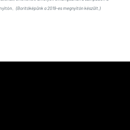
gnyitón.
(Borítóképünk a 2019-es megnyitón készült.)