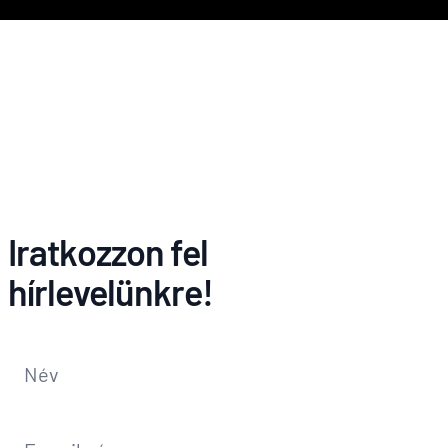
Iratkozzon fel
hírlevelünkre!
Név
*
E-mail-cím
*