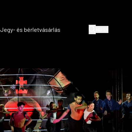
(current)
(current)
t
Jegy- és bérletvásárlás
HU
/
EN