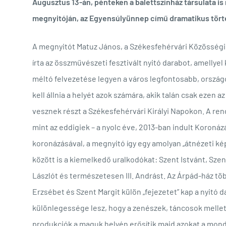
Augusztus 13-án, pénteken a balettszínház társulata is 
megnyitóján, az Egyensúlyünnep című dramatikus tört
A megnyitót Matuz János, a Székesfehérvári Közösségi 
írta az összművészeti fesztivált nyitó darabot, amellye
méltó felvezetése legyen a város legfontosabb, orszá
kell állnia a helyét azok számára, akik talán csak ezen a
vesznek részt a Székesfehérvári Királyi Napokon. A re
mint az eddigiek – a nyolc éve, 2013-ban indult Koronázá
koronázásával, a megnyitó így egy amolyan „átnézeti ké
között is a kiemelkedő uralkodókat: Szent Istvánt, Szent 
Lászlót és természetesen III. Andrást. Az Árpád-ház töb
Erzsébet és Szent Margit külön „fejezetet” kap a nyitó
különlegessége lesz, hogy a zenészek, táncosok mellet
produkciók a maguk helyén erősítik majd azokat a mon