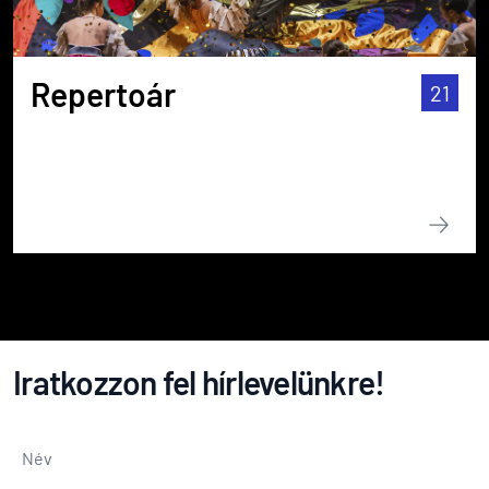
Repertoár
21
Iratkozzon fel hírlevelünkre!
Név
*