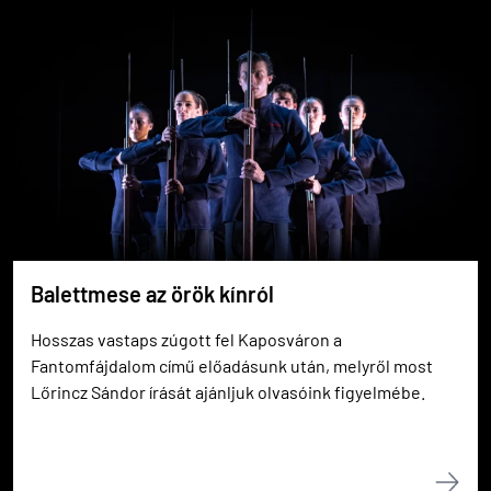
Balettmese az örök kínról
Hosszas vastaps zúgott fel Kaposváron a
Fantomfájdalom című előadásunk után, melyről most
Lőrincz Sándor írását ajánljuk olvasóink figyelmébe.