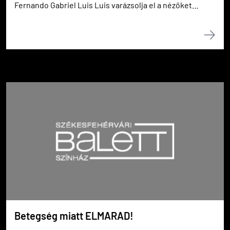
Fernando Gabriel Luis Luis varázsolja el a nézőket
néhány percre Egerházi Attila koreográfiájával.
Betegség miatt ELMARAD!