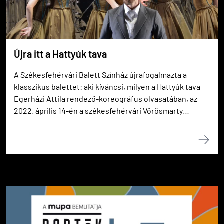
Újra itt a Hattyúk tava
A Székesfehérvári Balett Színház újrafogalmazta a
klasszikus balettet: aki kíváncsi, milyen a Hattyúk tava
Egerházi Attila rendező-koreográfus olvasatában, az
2022. április 14-én a székesfehérvári Vörösmarty
Színházban, április 19-én a budapesti Nemzeti
Táncszínházban megnézheti a kétfelvonásos
táncszínházi produkciót.