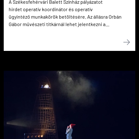
A Székesfehérvári Balett Színház pályázatot
hirdet operatív koordinátor és operatív
ügyintéző munkakörök betöltésére. Az állásra Orbán
Gábor művészeti titkárnál lehet jelentkezni a
jelentkezes@fehervaribalett.hu e-mail címen 2022.
március 4-ig.