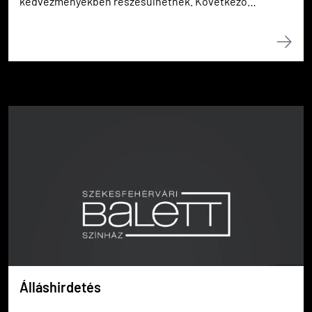
kedvezményekben részesülhetnek. Következő
találkozójuk 2022. március 17-én, csütörtökön a
Vörösmarty Mihály Könyvtár olvasótermében lesz 18
órakor.
Álláshirdetés