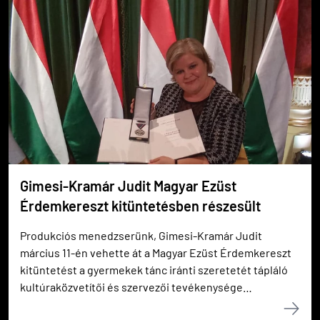
Gimesi-Kramár Judit Magyar Ezüst
Érdemkereszt kitüntetésben részesült
Produkciós menedzserünk, Gimesi-Kramár Judit
március 11-én vehette át a Magyar Ezüst Érdemkereszt
kitüntetést a gyermekek tánc iránti szeretetét tápláló
kultúraközvetítői és szervezői tevékenysége
elismeréseként a Pesti Vigadóban.