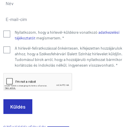
Név
*
E-mail-cím
*
Nyilatkozom, hogy a hírlevél-küldésre vonatkozó
adatkezelési
tájékoztatót
megismertem.
*
A hírlevél-feliratkozással önkéntesen, kifejezetten hozzájárulok
ahhoz, hogy a Székesfehérvári Balett Színház hírlevelet küldjön.
Tudomásul bírok arról, hogy a hozzájáruló nyilatkozat bármikor
korlátozás és indokolás nélkül, ingyenesen visszavonható.
*
Küldés