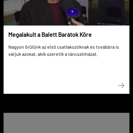
Megalakult a Balett Barátok Köre
Nagyon örülünk az első csatlakozóknak és továbbra is
várjuk azokat, akik szeretik a táncszínházat.