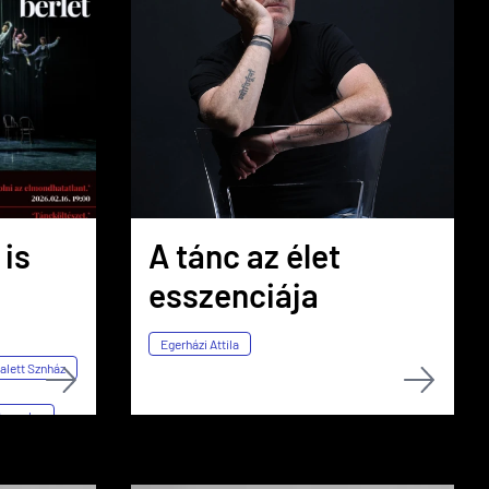
 is
A tánc az élet
esszenciája
Egerházi Attila
alett Sznház
taszoba