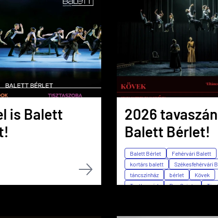
l is Balett
2026 tavaszán
t!
Balett Bérlet!
Balett Bérlet
Fehérvári Balett
kortárs balett
Székesfehérvári B
táncszínház
bérlet
Kövek
Testbeszéd
Don Quiote
Tisz