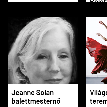
Balet
igazg
Jeanne Solan
Világ
balettmesternő
terem