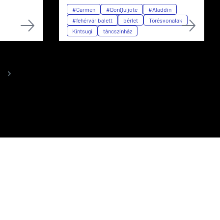
#Carmen
#DonQuijote
#Aladdin
#fehérváribalett
bérlet
Törésvonalak
Kintsugi
táncszínház