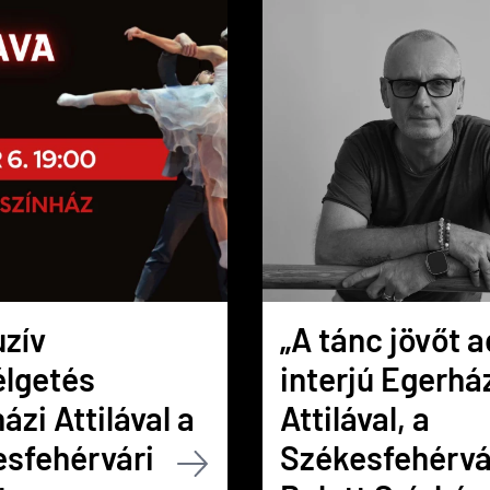
zív
„A tánc jövőt a
élgetés
interjú Egerhá
ázi Attilával a
Attilával, a
sfehérvári
Székesfehérvá