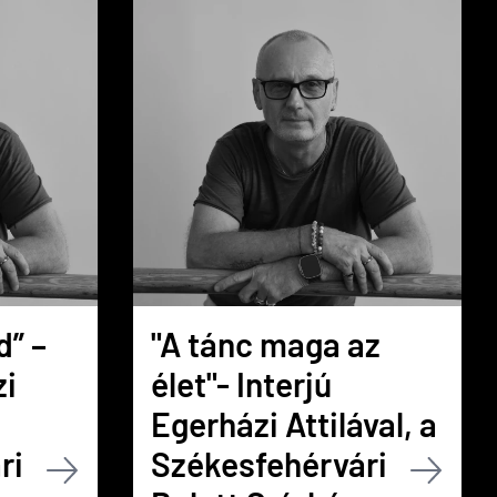
d” –
"A tánc maga az
zi
élet"- Interjú
Egerházi Attilával, a
ri
Székesfehérvári