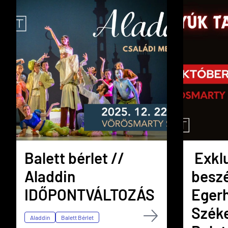
Balett bérlet //
Exklu
Aladdin
besz
IDŐPONTVÁLTOZÁS
Egerh
Széke
Aladdin
Balett Bérlet