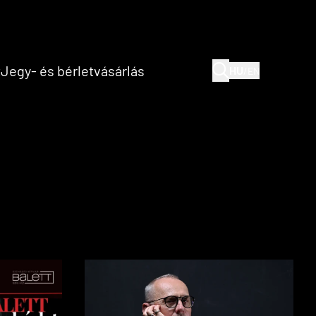
(current)
(current)
t
Jegy- és bérletvásárlás
HU
/
EN