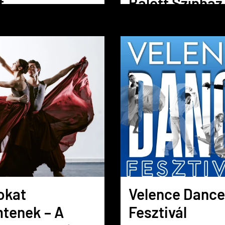
t
Balett Színház
atójával!
igazgatójával
interjú
okat
Velence Dance
tenek – A
Fesztivál