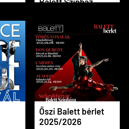
Balett Színház
alapítójával
interjú
Őszi Balett bérlet
2025/2026