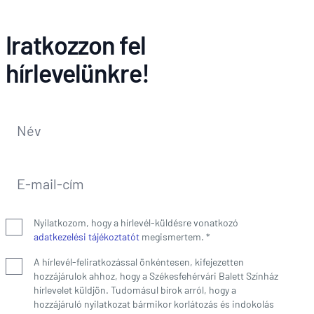
Iratkozzon fel
hírlevelünkre!
Név
*
E-mail-cím
*
Nyilatkozom, hogy a hírlevél-küldésre vonatkozó
adatkezelési tájékoztatót
megismertem.
*
A hírlevél-feliratkozással önkéntesen, kifejezetten
hozzájárulok ahhoz, hogy a Székesfehérvári Balett Színház
hírlevelet küldjön. Tudomásul bírok arról, hogy a
hozzájáruló nyilatkozat bármikor korlátozás és indokolás