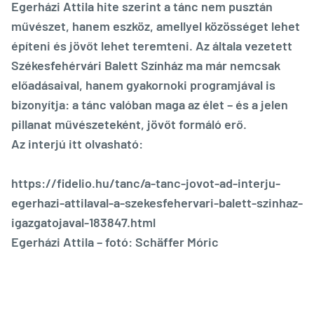
Egerházi Attila hite szerint a tánc nem pusztán
művészet, hanem eszköz, amellyel közösséget lehet
építeni és jövőt lehet teremteni. Az általa vezetett
Székesfehérvári Balett Színház ma már nemcsak
előadásaival, hanem gyakornoki programjával is
bizonyítja: a tánc valóban maga az élet – és a jelen
pillanat művészeteként, jövőt formáló erő.
Az interjú itt olvasható:
https://fidelio.hu/tanc/a-tanc-jovot-ad-interju-
egerhazi-attilaval-a-szekesfehervari-balett-szinhaz-
igazgatojaval-183847.html
Egerházi Attila – fotó: Schäffer Móric