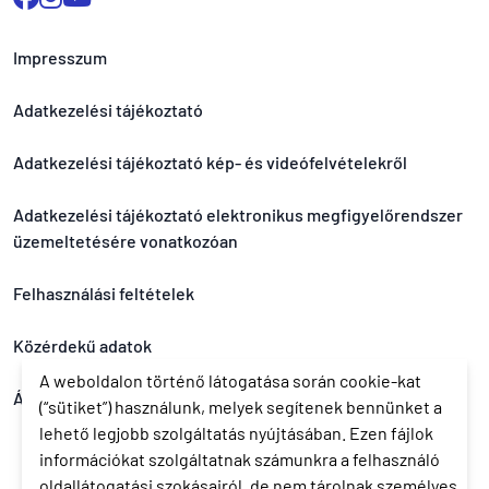
Impresszum
Adatkezelési tájékoztató
Adatkezelési tájékoztató kép- és videófelvételekről
Adatkezelési tájékoztató elektronikus megfigyelőrendszer
üzemeltetésére vonatkozóan
Felhasználási feltételek
Közérdekű adatok
A weboldalon történő látogatása során cookie-kat
Általános nyereményjáték szabályzat
(“sütiket”) használunk, melyek segítenek bennünket a
lehető legjobb szolgáltatás nyújtásában. Ezen fájlok
információkat szolgáltatnak számunkra a felhasználó
oldallátogatási szokásairól, de nem tárolnak személyes