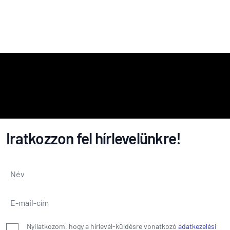
Iratkozzon fel hírlevelünkre!
Név
*
E-mail-cím
*
Nyilatkozom, hogy a hírlevél-küldésre vonatkozó
adatkezelési