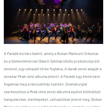
A Parádé kortárs balett, amely a Boban Marković Orkestar
és a Székesfehérvári Balett Színház közös produkciója élő
zenével, egy színpadi térbe foglalva. A darab zenei alapját a
zenekar Mrak című albuma jelenti. A Parádé egy életérzést
fogalmaz meg a táncszínház nyelvén. Dramaturgiai
szerkesztése a Mrak című zenei albumra épülve különböző
hangulatokat, életképeket, szituációkat jelenít meg. Boban
Marković sajátos és rendkívül dinamikus, életteli, egyúttal