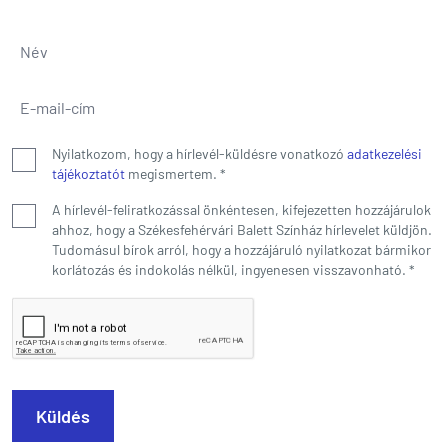
Név
*
E-mail-cím
*
Nyilatkozom, hogy a hírlevél-küldésre vonatkozó
adatkezelési
tájékoztatót
megismertem.
*
A hírlevél-feliratkozással önkéntesen, kifejezetten hozzájárulok
ahhoz, hogy a Székesfehérvári Balett Színház hírlevelet küldjön.
Tudomásul bírok arról, hogy a hozzájáruló nyilatkozat bármikor
korlátozás és indokolás nélkül, ingyenesen visszavonható.
*
Küldés