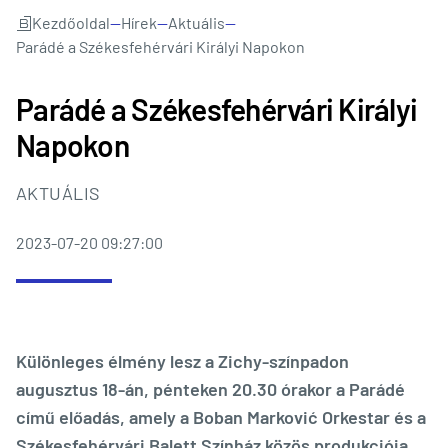
Kezdőoldal
—
Hírek
—
Aktuális
—
Parádé a Székesfehérvári Királyi Napokon
Parádé a Székesfehérvári Királyi
Napokon
AKTUÁLIS
2023-07-20 09:27:00
Különleges élmény lesz a Zichy-színpadon
augusztus 18-án, pénteken 20.30 órakor a Parádé
című előadás, amely a Boban Marković Orkestar és a
Székesfehérvári Balett Színház közös produkciója.