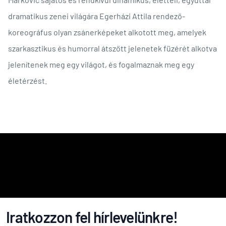
dramatikus zenei világára Egerházi Attila rendező-
koreográfus olyan zsánerképeket alkotott meg, amelyek
szarkasztikus és humorral átszőtt jelenetek füzérét alkotva
jelenítenek meg egy világot, és fogalmaznak meg egy
életérzést.
Iratkozzon fel hírlevelünkre!