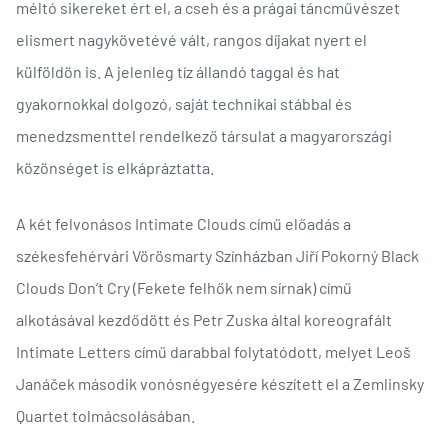
méltó sikereket ért el, a cseh és a prágai táncművészet
elismert nagykövetévé vált, rangos díjakat nyert el
külföldön is. A jelenleg tíz állandó taggal és hat
gyakornokkal dolgozó, saját technikai stábbal és
menedzsmenttel rendelkező társulat a magyarországi
közönséget is elkápráztatta.
A két felvonásos Intimate Clouds című előadás a
székesfehérvári Vörösmarty Színházban Jiří Pokorný Black
Clouds Don’t Cry (Fekete felhők nem sírnak) című
alkotásával kezdődött és Petr Zuska által koreografált
Intimate Letters című darabbal folytatódott, melyet Leoš
Janáček második vonósnégyesére készített el a Zemlinsky
Quartet tolmácsolásában.