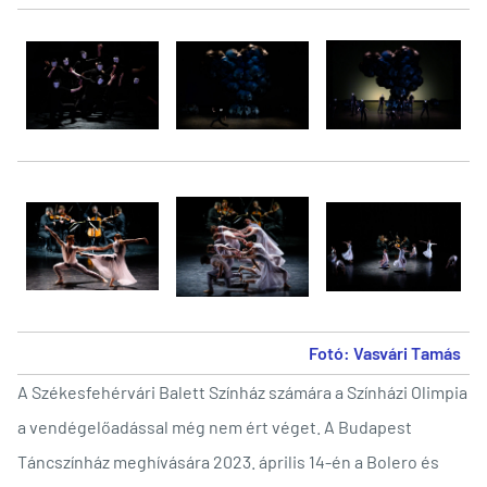
Fotó: Vasvári Tamás
A Székesfehérvári Balett Színház számára a Színházi Olimpia
a vendégelőadással még nem ért véget. A Budapest
Táncszínház meghívására 2023. április 14-én a Bolero és