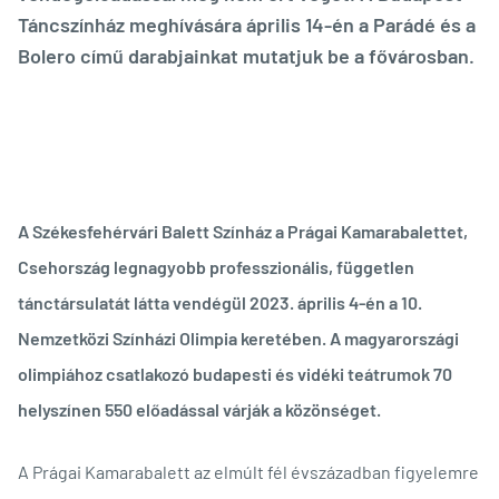
Táncszínház meghívására április 14-én a Parádé és a
Bolero című darabjainkat mutatjuk be a fővárosban.
A Székesfehérvári Balett Színház a Prágai Kamarabalettet,
Csehország legnagyobb professzionális, független
tánctársulatát látta vendégül 2023. április 4-én a 10.
Nemzetközi Színházi Olimpia keretében. A magyarországi
olimpiához csatlakozó budapesti és vidéki teátrumok 70
helyszínen 550 előadással várják a közönséget.
A Prágai Kamarabalett az elmúlt fél évszázadban figyelemre