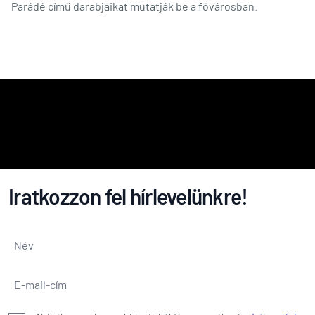
Parádé című darabjaikat mutatják be a fővárosban.
Iratkozzon fel hírlevelünkre!
Név
*
E-mail-cím
*