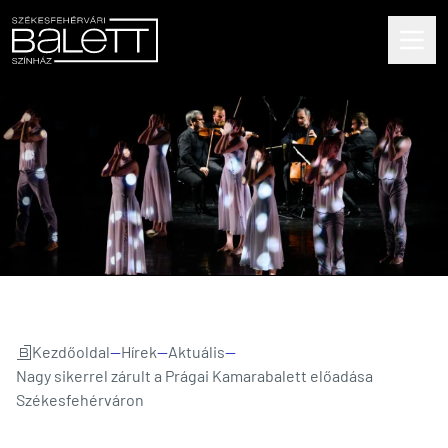
Kezdőoldal
—
Hírek
—
Aktuális
—
Nagy sikerrel zárult a Prágai Kamarabalett előadása
Székesfehérváron