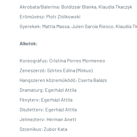
Akrobata/Balerina: Boldizsár Blanka, Klaudia Tkaczyk
Erőművész: Piotr Ziólkowski
Gyerekek: Mattia Massa, Julen García Riesco, Klaudia Tka
Alkotók:
Koreográfus: Cristina Porres Mormeneo
Zeneszerző: Szirtes Edina (Mókus)
Hangszeren közreműködő: Cserta Balázs
Dramaturg: Egerházi Attila
Fényterv: Egerházi Attila
Díszletterv: Egerházi Attila
Jelmezterv: Herman Anett
Szcenikus: Zubor Kata