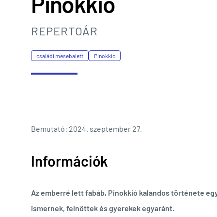
Pinokkió
REPERTOÁR
családi mesebalett
Pinokkió
Bemutató: 2024. szeptember 27.
Információk
Az emberré lett fabáb, Pinokkió kalandos története eg
ismernek, felnőttek és gyerekek egyaránt.