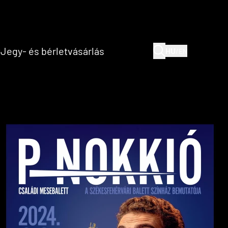
(current)
(current)
t
Jegy- és bérletvásárlás
HU
/
EN