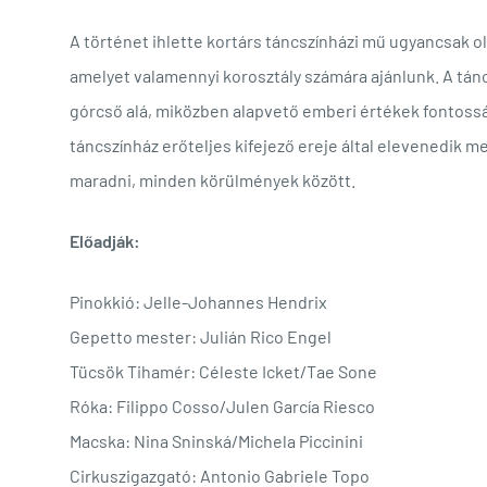
A történet ihlette kortárs táncszínházi mű ugyancsak 
amelyet valamennyi korosztály számára ajánlunk. A tán
górcső alá, miközben alapvető emberi értékek fontossá
táncszínház erőteljes kifejező ereje által elevenedik
maradni, minden körülmények között.
Előadják:
Pinokkió: Jelle-Johannes Hendrix
Gepetto mester: Julián Rico Engel
Tücsök Tihamér: Céleste Icket/Tae Sone
Róka: Filippo Cosso/Julen García Riesco
Macska: Nina Sninská/Michela Piccinini
Cirkuszigazgató: Antonio Gabriele Topo