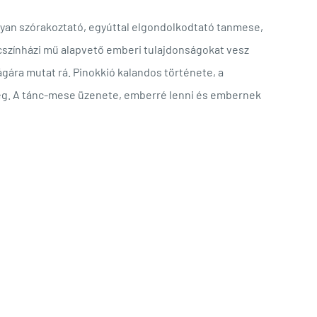
olyan szórakoztató, egyúttal elgondolkodtató tanmese,
cszínházi mű alapvető emberi tulajdonságokat vesz
gára mutat rá. Pinokkió kalandos története, a
 meg. A tánc-mese üzenete, emberré lenni és embernek