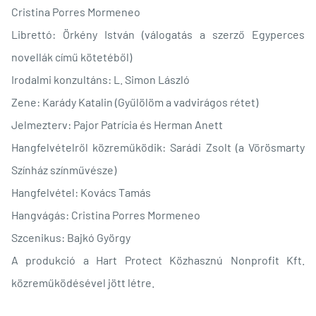
Cristina Porres Mormeneo
Librettó: Örkény István (válogatás a szerző Egyperces
novellák című kötetéből)
Irodalmi konzultáns: L. Simon László
Zene: Karády Katalin (Gyűlölöm a vadvirágos rétet)
Jelmezterv: Pajor Patrícia és Herman Anett
Hangfelvételről közreműködik: Sarádi Zsolt (a Vörösmarty
Színház színművésze)
Hangfelvétel: Kovács Tamás
Hangvágás: Cristina Porres Mormeneo
Szcenikus: Bajkó György
A produkció a Hart Protect Közhasznú Nonprofit Kft.
közreműködésével jött létre.