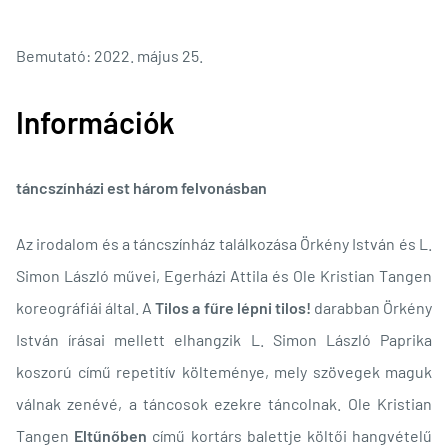
Bemutató: 2022. május 25.
Információk
táncszínházi est három felvonásban
Az irodalom és a táncszínház találkozása Örkény István és L.
Simon László művei, Egerházi Attila és Ole Kristian Tangen
koreográfiái által. A
Tilos a fűre lépni tilos!
darabban Örkény
István írásai mellett elhangzik L. Simon László Paprika
koszorú című repetitív költeménye, mely szövegek maguk
válnak zenévé, a táncosok ezekre táncolnak. Ole Kristian
Tangen
Eltűnőben
című kortárs balettje költői hangvételű