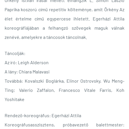
Örkény István írásai mellett elhangzik L. Simon László
Paprika koszorú című repetitív költeménye, amit Örkény Az
élet értelme című egypercese ihletett. Egerházi Attila
koreográfiájában a felhangzó szövegek maguk válnak
zenévé, amelyekre a táncosok táncolnak.
Táncolják:
Az író: Leigh Alderson
A lány: Chiara Malavasi
Továbbá: Kovalszki Boglárka, Elinor Ostrovsky, Wu Meng-
Ting; Valerio Zaffalon, Francesco Vitale Farris, Koh
Yoshitake
Rendező-koreográfus: Egerházi Attila
Koreográfusasszisztens, próbavezető balettmester: