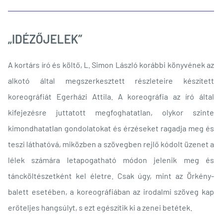
„IDÉZŐJELEK”
A kortárs író és költő, L. Simon László korábbi könyvének az
alkotó által megszerkesztett részleteire készített
koreográfiát Egerházi Attila. A koreográfia az író által
kifejezésre juttatott megfoghatatlan, olykor szinte
kimondhatatlan gondolatokat és érzéseket ragadja meg és
teszi láthatóvá, miközben a szövegben rejlő kódolt üzenet a
lélek számára letapogatható módon jelenik meg és
táncköltészetként kel életre. Csak úgy, mint az Örkény-
balett esetében, a koreográfiában az irodalmi szöveg kap
erőteljes hangsúlyt, s ezt egészítik ki a zenei betétek.