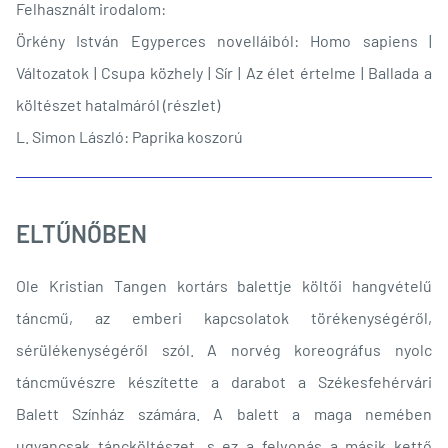
Felhasznált irodalom:
Örkény István Egyperces novelláiból: Homo sapiens |
Változatok | Csupa közhely | Sír | Az élet értelme | Ballada a
költészet hatalmáról (részlet)
L. Simon László: Paprika koszorú
ELTŰNŐBEN
Ole Kristian Tangen kortárs balettje költői hangvételű
táncmű, az emberi kapcsolatok törékenységéről,
sérülékenységéről szól. A norvég koreográfus nyolc
táncművészre készítette a darabot a Székesfehérvári
Balett Színház számára. A balett a maga nemében
ugyancsak táncköltészet, s ez a felvonás a másik kettő