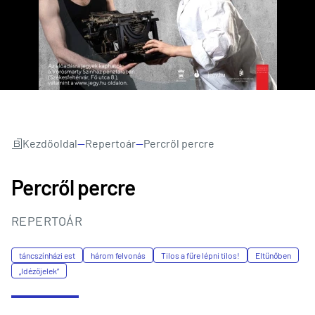
Kezdőoldal
—
Repertoár
—
Percről percre
Percről percre
REPERTOÁR
táncszínházi est
három felvonás
Tilos a fűre lépni tilos!
Eltűnőben
„Idézőjelek”