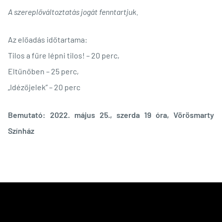
A szereplőváltoztatás jogát fenntartjuk.
Az előadás időtartama:
Tilos a fűre lépni tilos! – 20 perc,
Eltűnőben – 25 perc,
„Idézőjelek” – 20 perc
Bemutató: 2022. május 25., szerda 19 óra, Vörösmarty
Színház