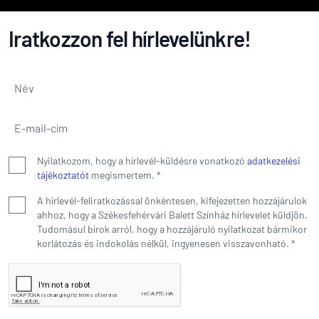
Iratkozzon fel hírlevelünkre!
Név
*
E-mail-cím
*
Nyilatkozom, hogy a hírlevél-küldésre vonatkozó
adatkezelési
tájékoztatót
megismertem.
*
A hírlevél-feliratkozással önkéntesen, kifejezetten hozzájárulok
ahhoz, hogy a Székesfehérvári Balett Színház hírlevelet küldjön.
Tudomásul bírok arról, hogy a hozzájáruló nyilatkozat bármikor
korlátozás és indokolás nélkül, ingyenesen visszavonható.
*