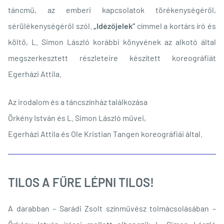
táncmű, az emberi kapcsolatok törékenységéről,
sérülékenységéről szól.
„Idézőjelek”
címmel a kortárs író és
költő, L. Simon László korábbi könyvének az alkotó által
megszerkesztett részleteire készített koreográfiát
Egerházi Attila.
Az irodalom és a táncszínház találkozása
Örkény István és L. Simon László művei,
Egerházi Attila és Ole Kristian Tangen koreográfiái által.
TILOS A FŰRE LÉPNI TILOS!
A darabban – Sarádi Zsolt színművész tolmácsolásában –