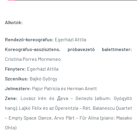
Alkotók:
Rendező-koreográfus:
Egerházi Attila
Koreográfus-asszisztens, próbavezető balettmester:
Cristina Porres Mormeneo
Fényterv:
Egerházi Attila
Szcenikus:
Bajkó György
Jelmezterv:
Pajor Patrícia és Herman Anett
Zene:
Lovász Irén és Дeva – Genezis (album: Gyógyító
hang), Lajkó Félix és az Óperentzia – Rét, Balanescu Quartet
– Empty Space Dance, Arvo Pärt – Für Alina (piano: Masako
Ohta)