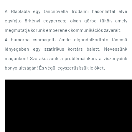
A Blablabla egy táncnovella. Irodalmi hasonlattal élve
egyfajta örkényi egyperces; olyan görbe tükör, amely
megmutatja korunk emberének kommunikációs zavarait.
A humorba csomagolt, ámde elgondolkodtató táncmű
lényegében egy szatirikus kortárs balett. Nevessünk
magunkon! Szórakozzunk a problémáinkon, a viszonyaink
bonyolultságán! És végül egyszerűsítsük le őket.