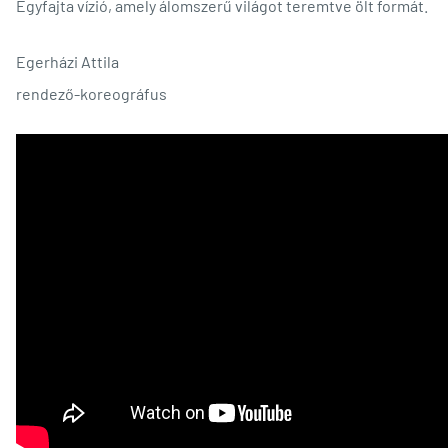
Egyfajta vízió, amely álomszerű világot teremtve ölt formát.
Egerházi Attila
rendező-koreográfus