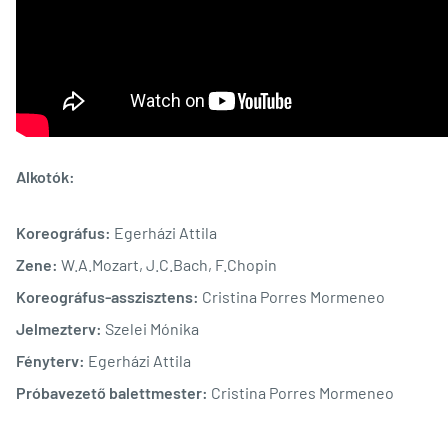
Alkotók:
Koreográfus:
Egerházi Attila
Zene:
W.A.Mozart, J.C.Bach, F.Chopin
Koreográfus-asszisztens:
Cristina Porres Mormeneo
Jelmezterv:
Szelei Mónika
Fényterv:
Egerházi Attila
Próbavezető balettmester:
Cristina Porres Mormeneo