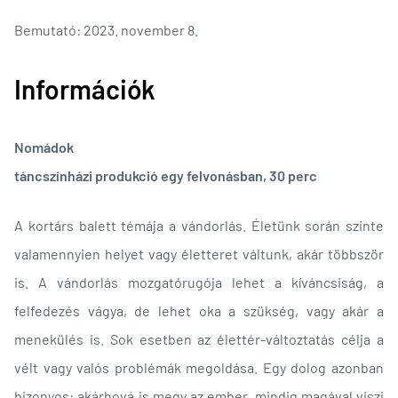
Bemutató: 2023. november 8.
Információk
Nomádok
táncszínházi produkció egy felvonásban, 30 perc
A kortárs balett témája a vándorlás. Életünk során szinte
valamennyien helyet vagy életteret váltunk, akár többször
is. A vándorlás mozgatórugója lehet a kíváncsiság, a
felfedezés vágya, de lehet oka a szükség, vagy akár a
menekülés is. Sok esetben az élettér-változtatás célja a
vélt vagy valós problémák megoldása. Egy dolog azonban
bizonyos: akárhová is megy az ember, mindig magával viszi