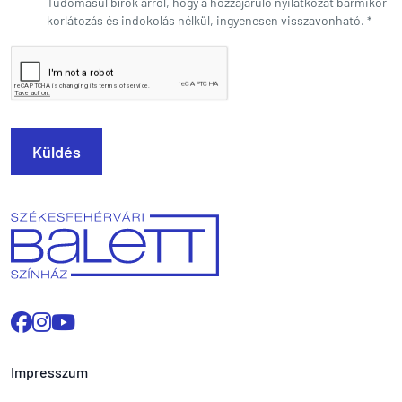
Tudomásul bírok arról, hogy a hozzájáruló nyilatkozat bármikor
korlátozás és indokolás nélkül, ingyenesen visszavonható.
*
Küldés
Impresszum