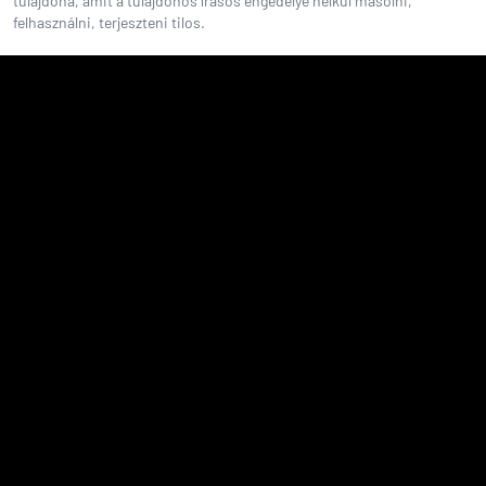
tulajdona, amit a tulajdonos írásos engedélye nélkül másolni,
felhasználni, terjeszteni tilos.