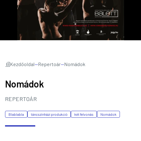
Kezdőoldal
—
Repertoár
—
Nomádok
Nomádok
REPERTOÁR
Blablabla
táncszínházi produkció
két felvonás
Nomádok