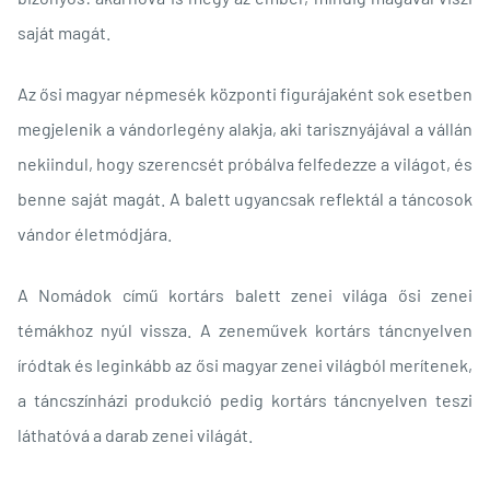
saját magát.
Az ősi magyar népmesék központi figurájaként sok esetben
megjelenik a vándorlegény alakja, aki tarisznyájával a vállán
nekiindul, hogy szerencsét próbálva felfedezze a világot, és
benne saját magát. A balett ugyancsak reflektál a táncosok
vándor életmódjára.
A Nomádok című kortárs balett zenei világa ősi zenei
témákhoz nyúl vissza. A zeneművek kortárs táncnyelven
íródtak és leginkább az ősi magyar zenei világból merítenek,
a táncszínházi produkció pedig kortárs táncnyelven teszi
láthatóvá a darab zenei világát.