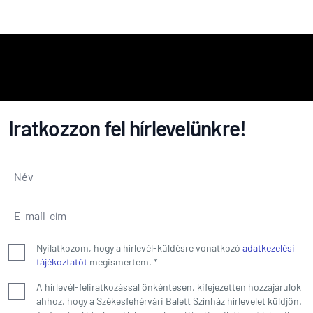
Iratkozzon fel hírlevelünkre!
Név
*
E-mail-cím
*
Nyilatkozom, hogy a hírlevél-küldésre vonatkozó
adatkezelési
tájékoztatót
megismertem.
*
A hírlevél-feliratkozással önkéntesen, kifejezetten hozzájárulok
ahhoz, hogy a Székesfehérvári Balett Színház hírlevelet küldjön.