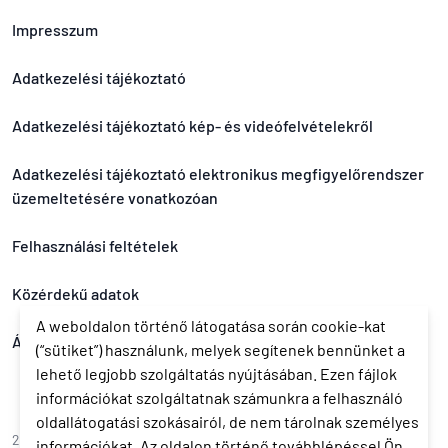
Impresszum
Adatkezelési tájékoztató
Adatkezelési tájékoztató kép- és videófelvételekről
Adatkezelési tájékoztató elektronikus megfigyelőrendszer
üzemeltetésére vonatkozóan
Felhasználási feltételek
Közérdekű adatok
A weboldalon történő látogatása során cookie-kat
Általános nyereményjáték szabályzat
(“sütiket”) használunk, melyek segítenek bennünket a
lehető legjobb szolgáltatás nyújtásában. Ezen fájlok
információkat szolgáltatnak számunkra a felhasználó
oldallátogatási szokásairól, de nem tárolnak személyes
2026 © Székesfehérvári Balett Színház
információkat. Az oldalon történő továbblépéssel Ön