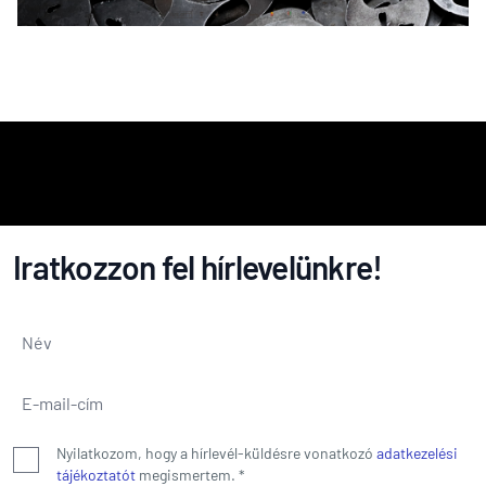
Iratkozzon fel hírlevelünkre!
Név
*
E-mail-cím
*
Nyilatkozom, hogy a hírlevél-küldésre vonatkozó
adatkezelési
tájékoztatót
megismertem.
*