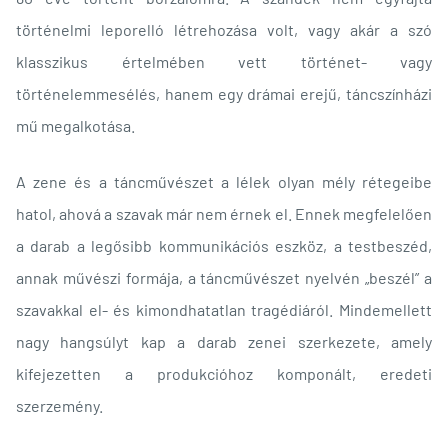
történelmi leporelló létrehozása volt, vagy akár a szó
klasszikus értelmében vett történet- vagy
történelemmesélés, hanem egy drámai erejű, táncszínházi
mű megalkotása.
A zene és a táncművészet a lélek olyan mély rétegeibe
hatol, ahová a szavak már nem érnek el. Ennek megfelelően
a darab a legősibb kommunikációs eszköz, a testbeszéd,
annak művészi formája, a táncművészet nyelvén „beszél” a
szavakkal el- és kimondhatatlan tragédiáról. Mindemellett
nagy hangsúlyt kap a darab zenei szerkezete, amely
kifejezetten a produkcióhoz komponált, eredeti
szerzemény.