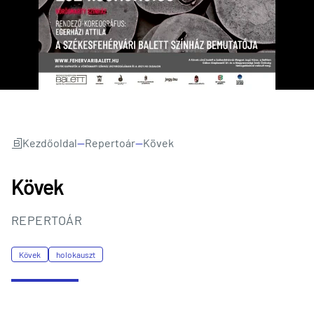
Kezdőoldal
—
Repertoár
—
Kövek
Kövek
REPERTOÁR
Kövek
holokauszt