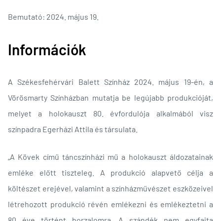
Bemutató: 2024. május 19.
Információk
A Székesfehérvári Balett Színház 2024. május 19-én, a
Vörösmarty Színházban mutatja be legújabb produkcióját,
melyet a holokauszt 80. évfordulója alkalmából visz
színpadra Egerházi Attila és társulata.
„A Kövek című táncszínházi mű a holokauszt áldozatainak
emléke előtt tiszteleg. A produkció alapvető célja a
költészet erejével, valamint a színházművészet eszközeivel
létrehozott produkció révén emlékezni és emlékeztetni a
80 éve történt borzalomra. A szándék nem egyfajta