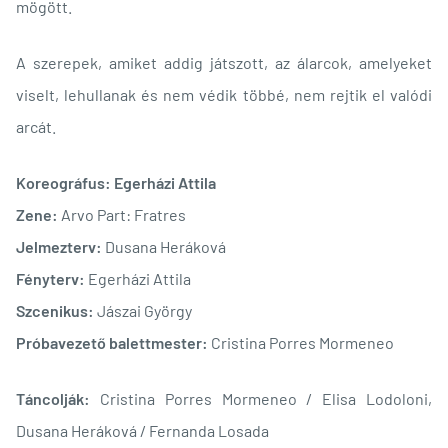
mögött.
A szerepek, amiket addig játszott, az álarcok, amelyeket
viselt, lehullanak és nem védik többé, nem rejtik el valódi
arcát.
Koreográfus: Egerházi Attila
Zene:
Arvo Part: Fratres
Jelmezterv:
Dusana Heráková
Fényterv:
Egerházi Attila
Szcenikus:
Jászai György
Próbavezető balettmester:
Cristina Porres Mormeneo
Táncolják:
Cristina Porres Mormeneo / Elisa Lodoloni,
Dusana Heráková / Fernanda Losada