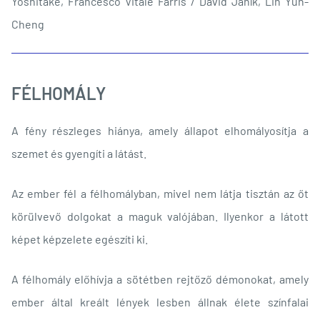
Yoshitake, Francesco Vitale Farris / Dávid Janík, Lin Yun-
Cheng
FÉLHOMÁLY
A fény részleges hiánya, amely állapot elhomályosítja a
szemet és gyengíti a látást.
Az ember fél a félhomályban, mivel nem látja tisztán az őt
körülvevő dolgokat a maguk valójában. Ilyenkor a látott
képet képzelete egészíti ki.
A félhomály előhívja a sötétben rejtőző démonokat, amely
ember által kreált lények lesben állnak élete színfalai