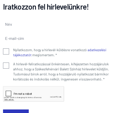
Iratkozzon fel hírlevelünkre!
Név
*
E-mail-cím
*
Nyilatkozom, hogy a hírlevél-küldésre vonatkozó
adatkezelési
tájékoztatót
megismertem.
*
A hírlevél-feliratkozással önkéntesen, kifejezetten hozzájárulok
ahhoz, hogy a Székesfehérvári Balett Színház hírlevelet küldjön.
Tudomásul bírok arról, hogy a hozzájáruló nyilatkozat bármikor
korlátozás és indokolás nélkül, ingyenesen visszavonható.
*