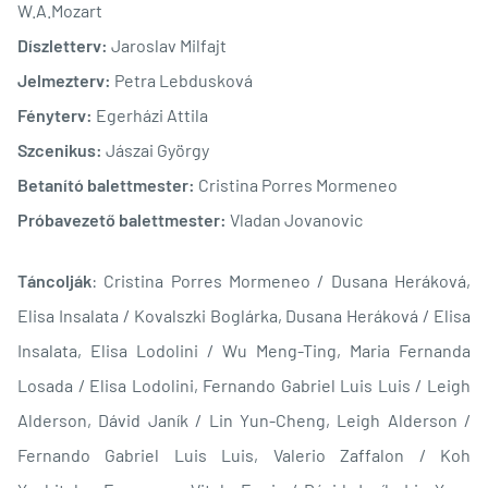
W.A.Mozart
Díszletterv:
Jaroslav Milfajt
Jelmezterv:
Petra Lebdusková
Fényterv:
Egerházi Attila
Szcenikus:
Jászai György
Betanító balettmester:
Cristina Porres Mormeneo
Próbavezető balettmester:
Vladan Jovanovic
Táncolják
: Cristina Porres Mormeneo / Dusana Heráková,
Elisa Insalata / Kovalszki Boglárka, Dusana Heráková / Elisa
Insalata, Elisa Lodolini / Wu Meng-Ting, Maria Fernanda
Losada / Elisa Lodolini, Fernando Gabriel Luis Luis / Leigh
Alderson, Dávid Janík / Lin Yun-Cheng, Leigh Alderson /
Fernando Gabriel Luis Luis, Valerio Zaffalon / Koh