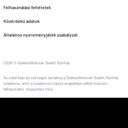
Felhasználási feltételek
Közérdekű adatok
Általános nyereményjáték szabályzat
2026 © Székesfehérvári Balett Színház
Az oldal képi és szöveges tartalma a Székesfehérvári Balett Színház
tulajdona, amit a tulajdonos írásos engedélye nélkül másolni,
felhasználni, terjeszteni tilos.