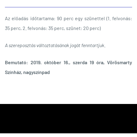
Az előadás időtartama: 90 perc egy szünettel (1. felvonás:
35 perc, 2. felvonás: 35 perc, szünet: 20 perc)
A szereposztás változtatásának jogát fenntartjuk.
Bemutató: 2019. október 16., szerda 19 óra, Vörösmarty
Színház, nagyszínpad