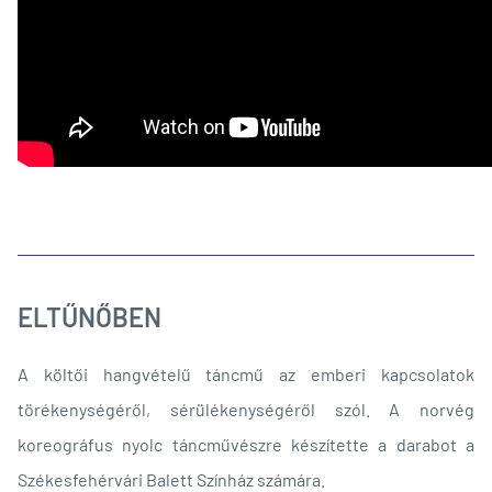
ELTŰNŐBEN
A költői hangvételű táncmű az emberi kapcsolatok
törékenységéről, sérülékenységéről szól. A norvég
koreográfus nyolc táncművészre készítette a darabot a
Székesfehérvári Balett Színház számára.