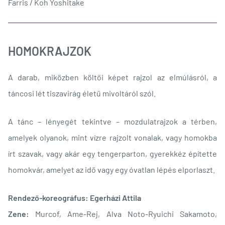
Farris / Koh Yoshitake
HOMOKRAJZOK
A darab, miközben költői képet rajzol az elmúlásról, a
táncosi lét tiszavirág életű mivoltáról szól.
A tánc – lényegét tekintve – mozdulatrajzok a térben,
amelyek olyanok, mint vízre rajzolt vonalak, vagy homokba
írt szavak, vagy akár egy tengerparton, gyerekkéz építette
homokvár, amelyet az idő vagy egy óvatlan lépés elporlaszt.
Rendező-koreográfus: Egerházi Attila
Zene:
Murcof, Ame-Rej, Alva Noto-Ryuichi Sakamoto,