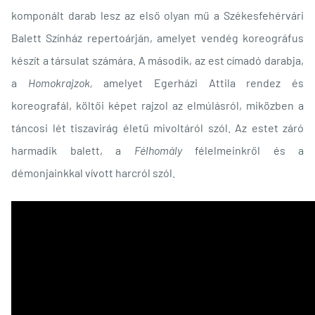
komponált darab lesz az első olyan mű a Székesfehérvári
Balett Színház repertoárján, amelyet vendég koreográfus
készít a társulat számára. A második, az est címadó darabja,
a
Homokrajzok,
amelyet Egerházi Attila rendez és
koreografál, költői képet rajzol az elmúlásról, miközben a
táncosi lét tiszavirág életű mivoltáról szól. Az estet záró
harmadik balett, a
Félhomály
félelmeinkről és a
démonjainkkal vívott harcról szól.