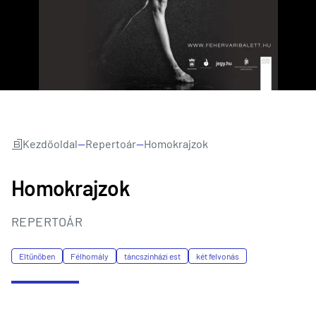
Kezdőoldal
—
Repertoár
—
Homokrajzok
Homokrajzok
REPERTOÁR
Eltűnőben
Félhomály
táncszínházi est
két felvonás