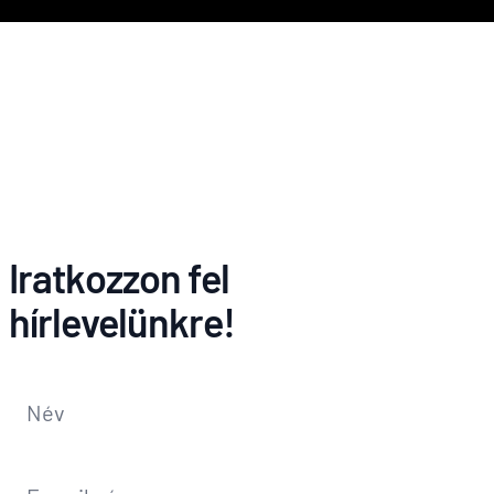
Iratkozzon fel
hírlevelünkre!
Név
*
E-mail-cím
*