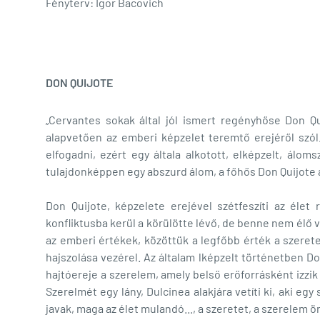
Fényterv: Igor Bacovich
DON QUIJOTE
„Cervantes sokak által jól ismert regényhőse Don Qui
alapvetően az emberi képzelet teremtő erejéről szó
elfogadni, ezért egy általa alkotott, elképzelt, álo
tulajdonképpen egy abszurd álom, a főhős Don Quijote 
Don Quijote, képzelete erejével szétfeszíti az élet
konfliktusba kerül a körülötte lévő, de benne nem élő vi
az emberi értékek, közöttük a legfőbb érték a szeret
hajszolása vezérel. Az általam lképzelt történetben Do
hajtóereje a szerelem, amely belső erőforrásként izzi
Szerelmét egy lány, Dulcinea alakjára vetíti ki, aki egy
javak, maga az élet mulandó..., a szeretet, a szerelem ör