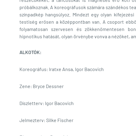
próbálkoznak. A koreográfusok számára szándékos teatra
színpadkép hangsúlyoz. Mindezt egy olyan kifejezési 
testiség erősen a középpontban van. A csoport ebből
folyamatosan szervesen és zökkenőmentesen bontak
hipnotikus hatását, olyan örvénybe vonva a nézőket, am
ALKOTÓK:
Koreográfus: Iratxe Ansa, Igor Bacovich
Zene: Bryce Dessner
Díszletterv: Igor Bacovich
Jelmezterv: Silke Fischer