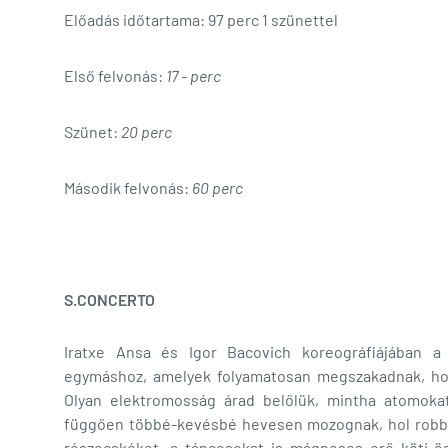
Előadás időtartama: 97 perc 1 szünettel
Első felvonás:
17
- perc
Szünet:
20 perc
Második felvonás:
60 perc
S.CONCERTO
Iratxe Ansa és Igor Bacovich koreográfiájában a 
egymáshoz, amelyek folyamatosan megszakadnak, hogy
Olyan elektromosság árad belőlük, mintha atomokat
függően többé-kevésbé hevesen mozognak, hol robban
részecskéket, a táncosokat is mágneses erő köti ös