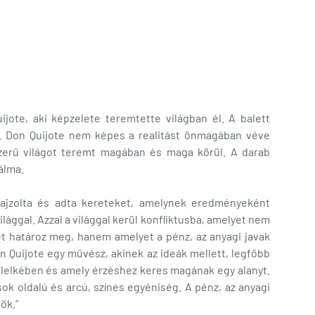
jote, aki képzelete teremtette világban él. A balett
l. Don Quijote nem képes a realitást önmagában véve
mszerű világot teremt magában és maga körül. A darab
álma.
 rajzolta és adta kereteket, amelynek eredményeként
lággal. Azzal a világgal kerül konfliktusba, amelyet nem
et határoz meg, hanem amelyet a pénz, az anyagi javak
n Quijote egy művész, akinek az ideák mellett, legfőbb
k lelkében és amely érzéshez keres magának egy alanyt.
 sok oldalú és arcú, színes egyéniség. A pénz, az anyagi
ök.”