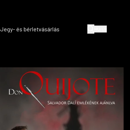
(current)
(current)
t
Jegy- és bérletvásárlás
HU
/
EN