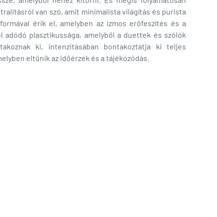
litásról van szó, amit minimalista világítás és purista
formával érik el, amelyben az izmos erőfeszítés és a
 adódó plasztikussága, amelyből a duettek és szólók
oznak ki, intenzitásában bontakoztatja ki teljes
elyben eltűnik az időérzék és a tájékozódás.