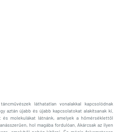
táncművészek láthatatlan vonalakkal kapcsolódnak
 aztán újabb és újabb kapcsolatokat alakítsanak ki.
 és molekulákat látnánk, amelyek a hőmérséklettől
ásszerűen, hol magába fordulóan. Akárcsak az ilyen
sze, amelyből nehéz kitörni. És mégis folyamatosan