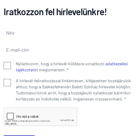
Iratkozzon fel hírlevelünkre!
Név
*
E-mail-cím
*
Nyilatkozom, hogy a hírlevél-küldésre vonatkozó
adatkezelési
tájékoztatót
megismertem.
*
A hírlevél-feliratkozással önkéntesen, kifejezetten hozzájárulok
ahhoz, hogy a Székesfehérvári Balett Színház hírlevelet küldjön.
Tudomásul bírok arról, hogy a hozzájáruló nyilatkozat bármikor
korlátozás és indokolás nélkül, ingyenesen visszavonható.
*