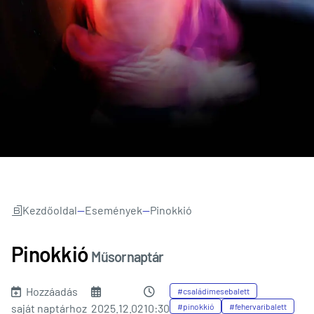
Kezdőoldal
—
Események
—
Pinokkió
Pinokkió
Műsornaptár
Hozzáadás
#családimesebalett
saját naptárhoz
2025.12.02
10:30
#pinokkió
#fehervaribalett