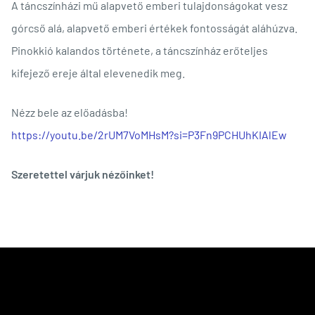
A táncszínházi mű alapvető emberi tulajdonságokat vesz
górcső alá, alapvető emberi értékek fontosságát aláhúzva.
Pinokkió kalandos története, a táncszínház erőteljes
kifejező ereje által elevenedik meg.
Nézz bele az előadásba!
https://youtu.be/2rUM7VoMHsM?si=P3Fn9PCHUhKIAlEw
Szeretettel várjuk nézőinket!