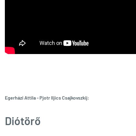
Egerházi Attila - Pjotr Iljics Csajkovszkij:
Diótörő