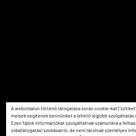
A weboldalon történő látogatása során cookie-kat (“sütiket
melyek segítenek bennünket a lehető legjobb szolgáltatás 
Ezen fájlok információkat szolgáltatnak számunkra a felhas
oldallátogatási szokásairól, de nem tárolnak személyes inf