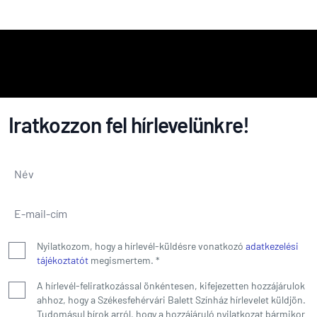
Iratkozzon fel hírlevelünkre!
Név
*
E-mail-cím
*
Nyilatkozom, hogy a hírlevél-küldésre vonatkozó
adatkezelési
tájékoztatót
megismertem.
*
A hírlevél-feliratkozással önkéntesen, kifejezetten hozzájárulok
ahhoz, hogy a Székesfehérvári Balett Színház hírlevelet küldjön.
Tudomásul bírok arról, hogy a hozzájáruló nyilatkozat bármikor