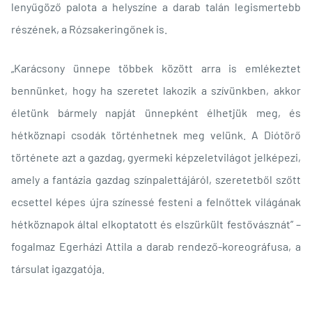
lenyűgöző palota a helyszíne a darab talán legismertebb
részének, a Rózsakeringőnek is.
„Karácsony ünnepe többek között arra is emlékeztet
bennünket, hogy ha szeretet lakozik a szívünkben, akkor
életünk bármely napját ünnepként élhetjük meg, és
hétköznapi csodák történhetnek meg velünk. A Diótörő
története azt a gazdag, gyermeki képzeletvilágot jelképezi,
amely a fantázia gazdag színpalettájáról, szeretetből szőtt
ecsettel képes újra színessé festeni a felnőttek világának
hétköznapok által elkoptatott és elszürkült festővásznát” –
fogalmaz Egerházi Attila a darab rendező-koreográfusa, a
társulat igazgatója.