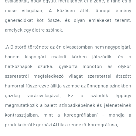
családokat, hogy együtt merüljenek el a zene, a tánc és a
mese világában. A közösen átélt ünnepi élmény
generációkat köt össze, és olyan emlékeket teremt,
amelyek egy életre szólnak.
„A Diótörő története az én olvasatomban nem nagypolgári,
hanem kispolgári családi körben játszódik, és a
hétköznapok szürke, gyakorta monoton és olykor
szeretetről megfeledkező világát szeretettel átszőtt
humorral fűszerezve állítja szembe az ünnepnap színekben
gazdag varázsvilágával. Ez a szándék éppúgy
megmutatkozik a balett színpadképeinek és jeleneteinek
kontrasztjaiban, mint a koreográfiában” – mondja a
produkcióról Egerházi Attila a rendező-koreográfusa.