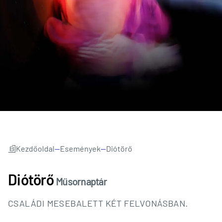
Kezdőoldal
—
Események
—
Diótörő
Diótörő
Műsornaptár
CSALÁDI MESEBALETT KÉT FELVONÁSBAN.