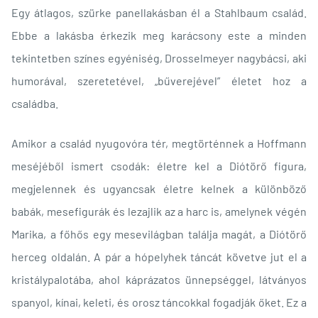
Egy átlagos, szürke panellakásban él a Stahlbaum család.
Ebbe a lakásba érkezik meg karácsony este a minden
tekintetben színes egyéniség, Drosselmeyer nagybácsi, aki
humorával, szeretetével, „bűverejével” életet hoz a
családba.
Amikor a család nyugovóra tér, megtörténnek a Hoffmann
meséjéből ismert csodák: életre kel a Diótörő figura,
megjelennek és ugyancsak életre kelnek a különböző
babák, mesefigurák és lezajlik az a harc is, amelynek végén
Marika, a főhős egy mesevilágban találja magát, a Diótörő
herceg oldalán. A pár a hópelyhek táncát követve jut el a
kristálypalotába, ahol káprázatos ünnepséggel, látványos
spanyol, kínai, keleti, és orosz táncokkal fogadják őket. Ez a