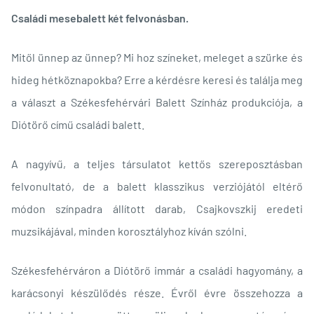
Családi mesebalett két felvonásban.
Mitől ünnep az ünnep? Mi hoz színeket, meleget a szürke és
hideg hétköznapokba? Erre a kérdésre keresi és találja meg
a választ a Székesfehérvári Balett Színház produkciója, a
Diótörő című családi balett.
A nagyívű, a teljes társulatot kettős szereposztásban
felvonultató, de a balett klasszikus verziójától eltérő
módon színpadra állított darab, Csajkovszkij eredeti
muzsikájával, minden korosztályhoz kíván szólni.
Székesfehérváron a Diótörő immár a családi hagyomány, a
karácsonyi készülődés része. Évről évre összehozza a