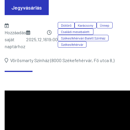
Jegyvásárlás
Diótörő
Karácsony
Ünnep
Hozzáadás
Családi mesebalett.
Székesfehérvári Balett Színház
saját
2025.12.16
19:00
Székesfehérvár
naptárhoz
Vörösmarty Színház (8000 Székefehérvár, Fő utca 8.)