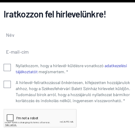
Iratkozzon fel hírlevelünkre!
Név
*
E-mail-cím
*
Nyilatkozom, hogy a hírlevél-küldésre vonatkozó
adatkezelési
tájékoztatót
megismertem.
*
A hírlevél-feliratkozással önkéntesen, kifejezetten hozzájárulok
ahhoz, hogy a Székesfehérvári Balett Színház hírlevelet küldjön.
Tudomásul bírok arról, hogy a hozzájáruló nyilatkozat bármikor
korlátozás és indokolás nélkül, ingyenesen visszavonható.
*