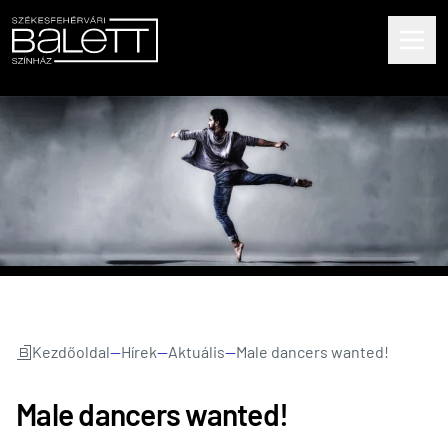
Kezdőoldal
—
Hírek
—
Aktuális
—
Male dancers wanted!
Male dancers wanted!